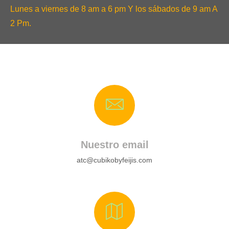
Lunes a viernes de 8 am a 6 pm Y los sábados de 9 am A
2 Pm.
Nuestro email
atc@cubikobyfeijis.com