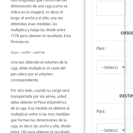
tres longitudes que conforman las
dimensiones de una caja (como se
indica en la imagen), es decir, el
largo, el ancho y el alto, una vez
obtenidas esas medidas, las
multiplica y luego las divide entre
ORIG
1728 para obtener el resultado. Esta
fórmula es:
Pais:
𝑙𝑎𝑟𝑔𝑜 ∗ 𝑎𝑛𝑐h𝑜 ∗ 𝑎𝑙𝑡𝑜⁄1728
Una vez obtenido el volumen de la
caja, debe multiplicar el costo del
pie cubico por el volumen
correspondiente.
Por otro lado, cuando su carga será
DESTI
transportada por vía aérea, usted
debe obtener el Peso Volumétrico
de la caja. Esa medida se obtiene al
Pais:
multiplicar entre si las tres medidas
que forman las dimensiones de la
caja, es decir, lar, ancho y alto, divido
entre 166 para obtener el resultado.