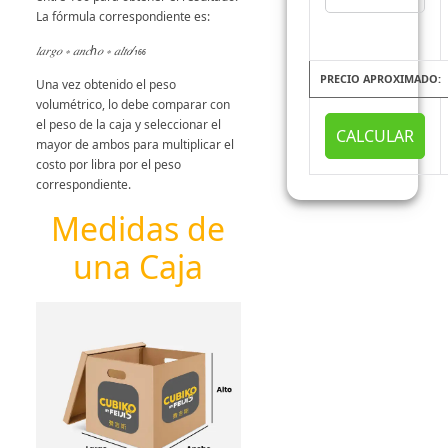
La fórmula correspondiente es:
𝑙𝑎𝑟𝑔𝑜 ∗ 𝑎𝑛𝑐h𝑜 ∗ 𝑎𝑙𝑡𝑜⁄166
PRECIO APROXIMADO:
Una vez obtenido el peso
volumétrico, lo debe comparar con
el peso de la caja y seleccionar el
CALCULAR
mayor de ambos para multiplicar el
costo por libra por el peso
correspondiente.
Medidas de
una Caja